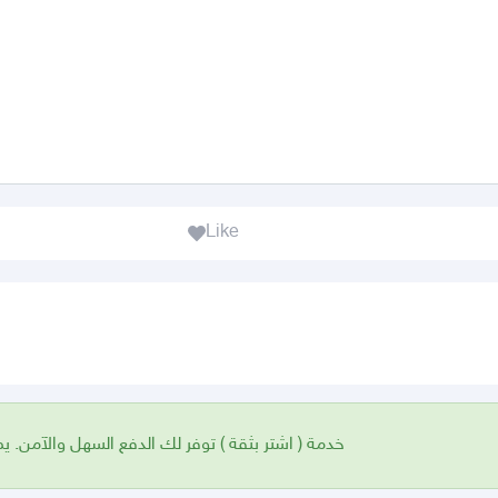
Like
خدمة ( اشتر بثقة ) توفر لك الدفع السهل والآمن. ي