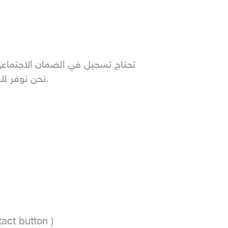
تحتاج تسجيل في الضمان الاجتما

نحن نوفر ل

act button ) 