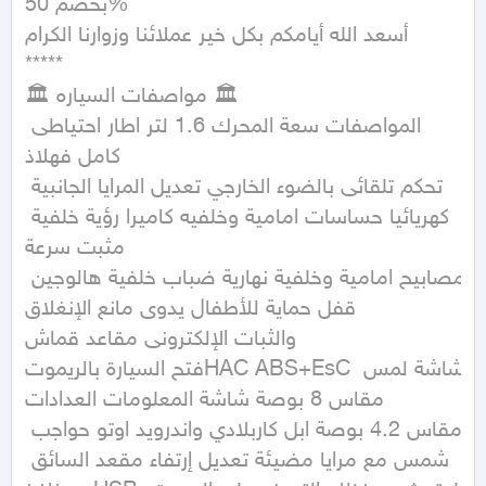
بخصم 50%

أسعد الله أيامكم بكل خير عملائنا وزوارنا الكرام

*****

🏛 مواصفات السياره 🏛

المواصفات سعة المحرك 1.6 لتر اطار احتياطى 
كامل فهلاذ

تحكم تلقائى بالضوء الخارجي تعديل المرايا الجانبية 
كهريائيا حساسات امامية وخلفيه كاميرا رؤية خلفية 
مثبت سرعة

مصابيح امامية وخلفية نهارية ضباب خلفية هالوجين 
قفل حماية للأطفال يدوى مانع الإنغلاق

والثبات الإلكترونى مقاعد قماش

فتح السيارة بالريموتHAC ABS+EsC شاشة لمس 
مقاس 8 بوصة شاشة المعلومات العدادات

مقاس 4.2 بوصة ابل كاربلادي واندرويد اوتو حواجب 
شمس مع مرايا مضيئة تعديل إرتفاء مقعد السائق 