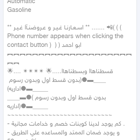
Automatic

Gasoline
** اسـعـارنـا غـيـر و عـروضنـآا غـيـر ** ....... 📲( ( ( 
Phone number appears when clicking the 
contact button )  ) ) ابو احمد

︻︻︻︻︻︻︻︻︻︻︻︻︻︻︻︻︻︻︻︻
︻︻

🌟....قسطناهاا وبسطناهاا.....🌟 ✴✴✴✴ 
____▬●(بدون قسط اول وبدون رسوم 
اداريه)●▬_____

____▬●(بدون قسط اول وبدون رسوم 
اداريه)●▬_____

~~~~~~~~~~~~~~~~~~~~~~~~~~~~

- كم يوجد لدينا كوبنات خصم و خدامات مجانية .

-و يوجد ضمان الممتد والمساعده علي الطريق 