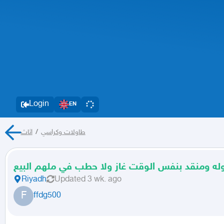
Login
EN
اثاث
/
طاولات وكراسي
له ومنقد بنفس الوقت غاز ولا حطب في ملهم البيع
Riyadh
Updated
3 wk. ago
F
ffdg500