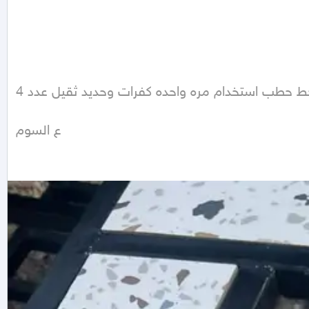
طاوله ومنقد بنفس الوقت مصمم لها غار وتقدر تحط حطب استخدام مره واحده كفرات وحديد ثقيل عدد 4

ع السوم