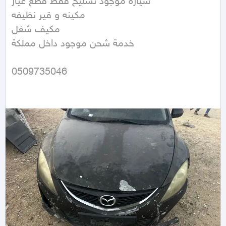
سيارة موجود تشليح فقط قطع غيار

مكينه و قير نظيفه 

مكيف شغل

خدمة شحن موجود داخل مملكة 

0509735046