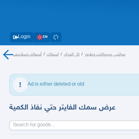
Login
EN
أسماك وسلاحف
/
اسماك
/
كل الحراج
/
مواشي وحيوانات وطيور
Ad is either deleted or old
عرض سمك الفايتر حتي نفاذ الكمية