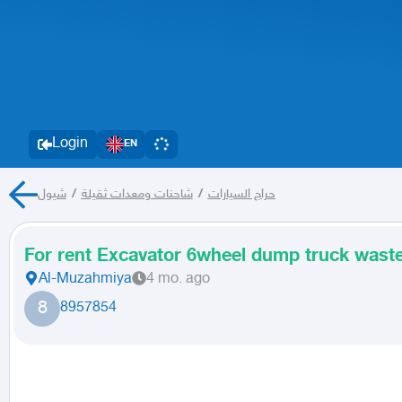
Login
EN
شيول
/
شاحنات ومعدات ثقيلة
/
حراج السيارات
For rent Excavator 6wheel dump truck wast
Al-Muzahmiya
4 mo. ago
8
8957854