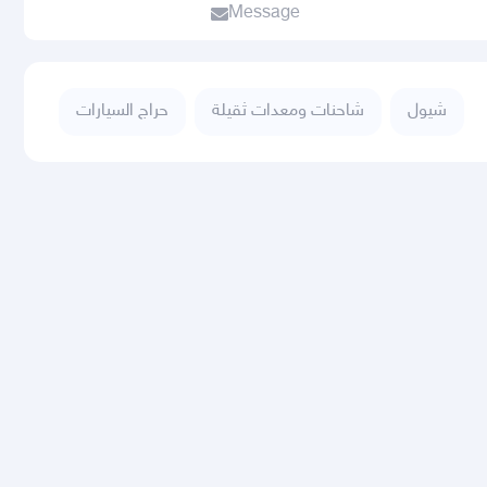
Message
شيول
شاحنات ومعدات ثقيلة
حراج السيارات