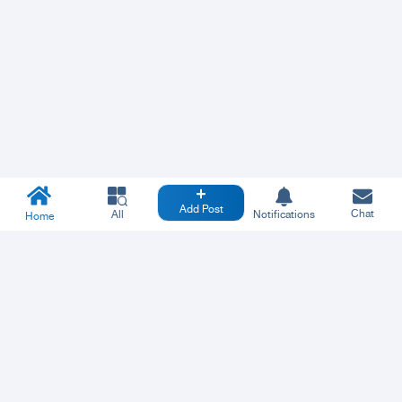
Add Post
Chat
All
Notifications
Home