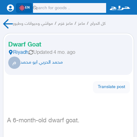
EN
مواشي وحيوانات وطيور
/
ماعز قزم
/
ماعز
/
كل الحراج
Dwarf Goat
Riyadh
Updated
4 mo. ago
م
محمد الحربي ابو محمد
Translate post
A 6-month-old dwarf goat.