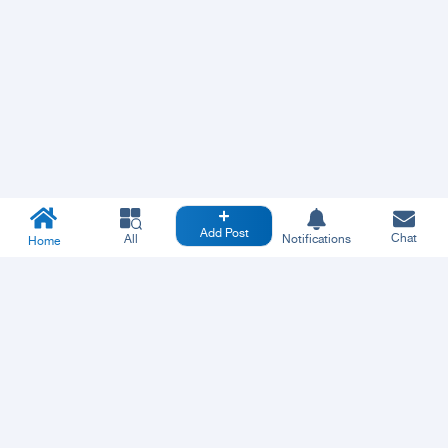
Add Post
Chat
All
Notifications
Home