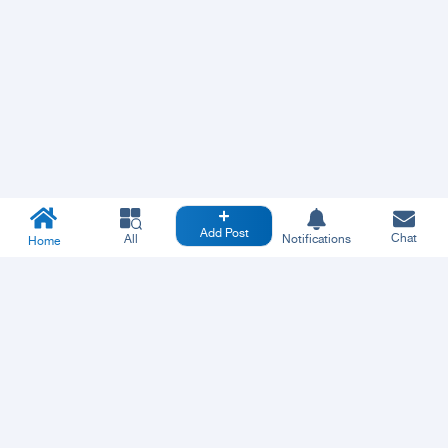
Add Post
Chat
All
Notifications
Home