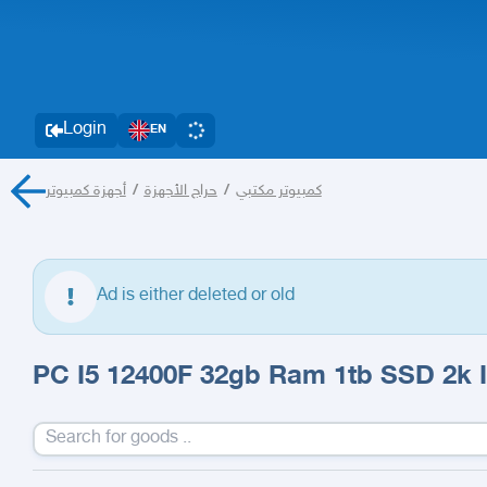
Login
EN
أجهزة كمبيوتر
/
حراج الأجهزة
/
كمبيوتر مكتبي
Ad is either deleted or old
PC I5 12400F 32gb Ram 1tb SSD 2k 