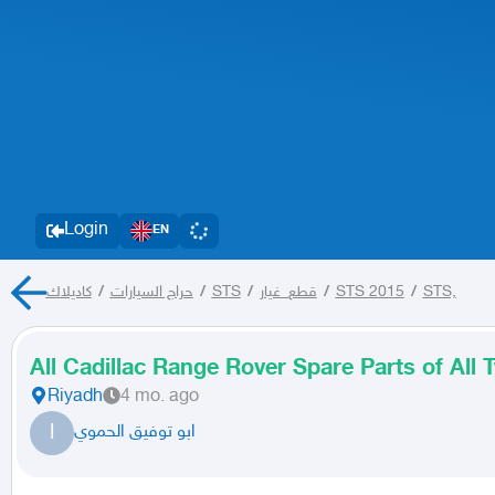
Login
EN
كاديلاك
/
حراج السيارات
/
STS
/
قطع_غيار
/
STS 2015
/
STS,
All Cadillac Range Rover Spare Parts of All 
Riyadh
4 mo. ago
ا
ابو توفيق الحموي