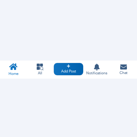
Add Post
Chat
All
Notifications
Home