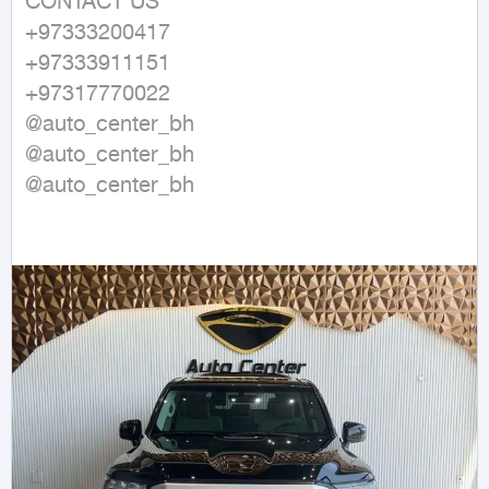
CONTACT US 

+97333200417

+97333911151

+97317770022

@auto_center_bh 

@auto_center_bh 

@auto_center_bh