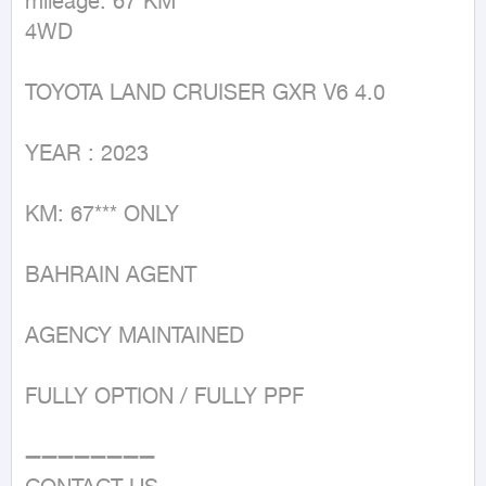
mileage: 67 KM

4WD
TOYOTA LAND CRUISER GXR V6 4.0

YEAR : 2023

KM: 67*** ONLY

BAHRAIN AGENT

AGENCY MAINTAINED 

FULLY OPTION / FULLY PPF

➖➖➖➖➖➖➖➖
