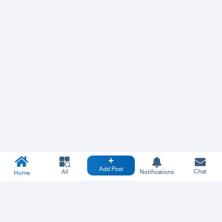
Add Post
Chat
All
Notifications
Home