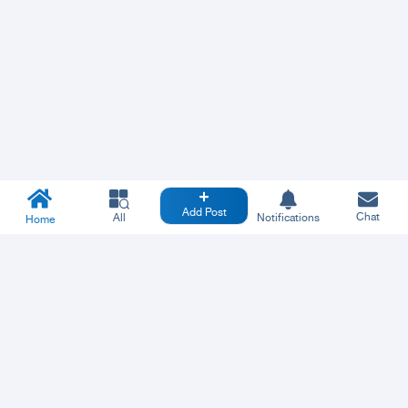
Add Post
Chat
All
Notifications
Home