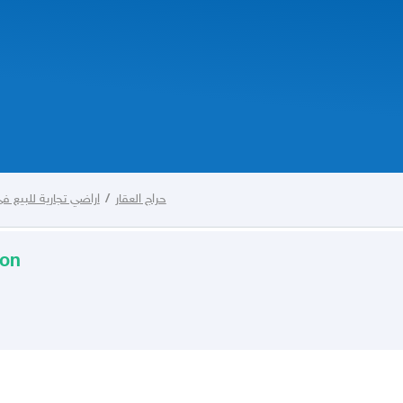
اراضي تجارية للبيع 
/
حراج العقار
ion