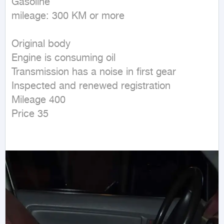
Gasoline

mileage: 300 KM or more
Original body

Engine is consuming oil

Transmission has a noise in first gear

Inspected and renewed registration

Mileage 400

Price 35