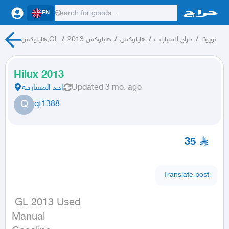
EN
هايلوكس,GL
/
هايلوكس 2013
/
هايلوكس
/
حراج السيارات
/
تويوتا
Hilux 2013
احد المسارحة
Updated
3 mo. ago
Q
qt1388
35
Translate post
 GL 2013 Used

Manual
