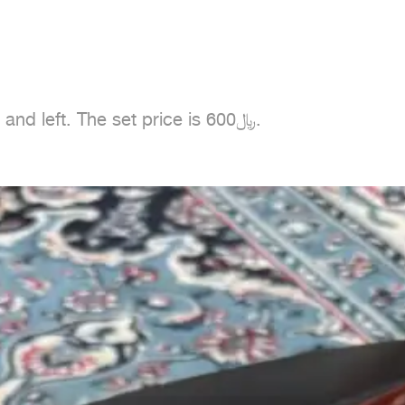
Al-Elantra headlights, agency spec, 2013. Right and left. The set price is 600﷼.