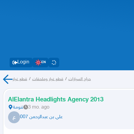
Login
EN
قطع غيار
/
قطع غيار وملحقات
/
حراج السيارات
AlElantra Headlights Agency 2013
تنومة
3 mo. ago
ع
علي بن عبدالرحمن 007