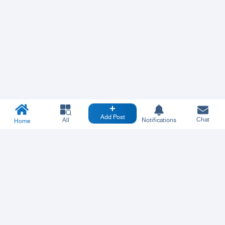
Add Post
Chat
All
Notifications
Home