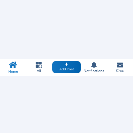
Add Post
Chat
All
Notifications
Home