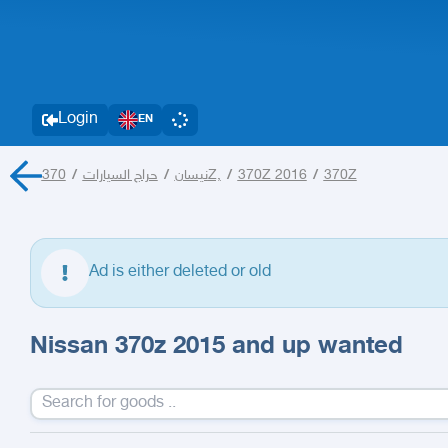
Login
EN
/
حراج السيارات
/
نيسان
370Z,
/
370Z 2016
/
370Z
Ad is either deleted or old
Nissan 370z 2015 and up wanted