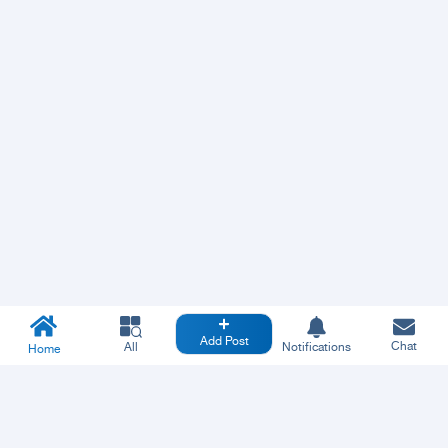
Add Post
Chat
All
Notifications
Home