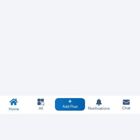
Add Post
Chat
All
Notifications
Home