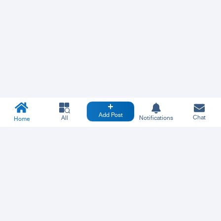
Add Post
Chat
All
Notifications
Home