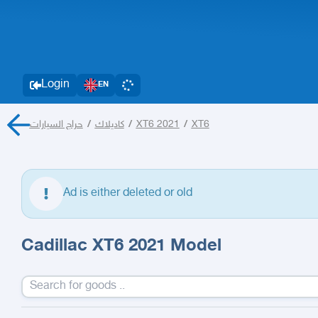
Login
EN
حراج السيارات
/
كاديلاك
/
XT6 2021
/
XT6
Ad is either deleted or old
Cadillac XT6 2021 Model