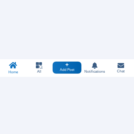
Add Post
Chat
All
Notifications
Home