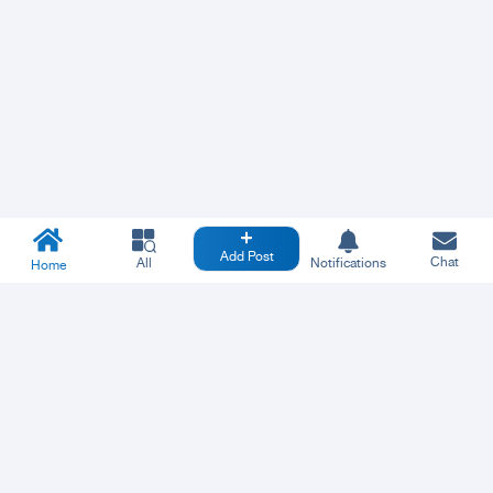
Add Post
Chat
All
Notifications
Home