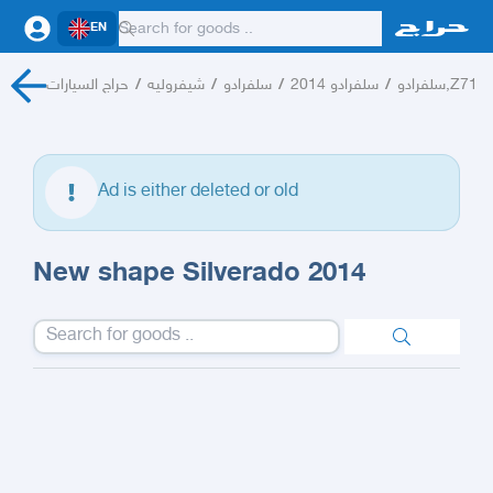
EN
حراج السيارات
/
شيفروليه
/
سلفرادو
/
سلفرادو 2014
/
سلفرادو,Z71
Ad is either deleted or old
New shape Silverado 2014