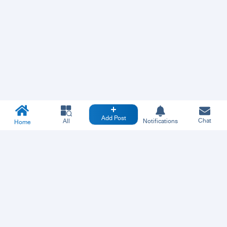
Add Post
Chat
All
Notifications
Home