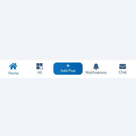
Add Post
Chat
All
Notifications
Home