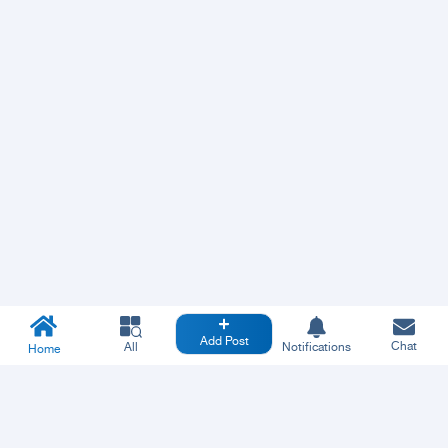
Add Post
Chat
All
Notifications
Home