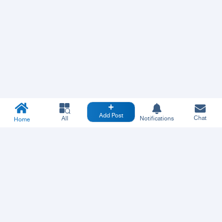
Add Post
Chat
All
Notifications
Home