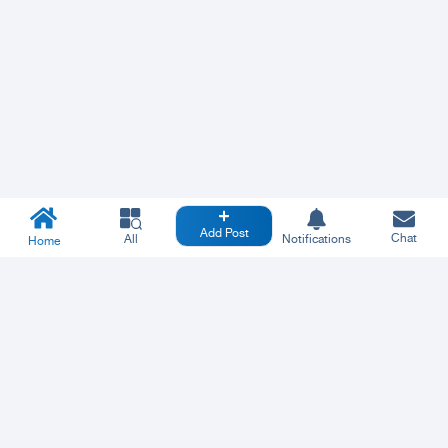
Add Post
Chat
All
Notifications
Home