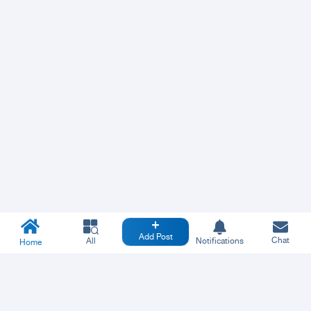
Add Post
Chat
All
Notifications
Home