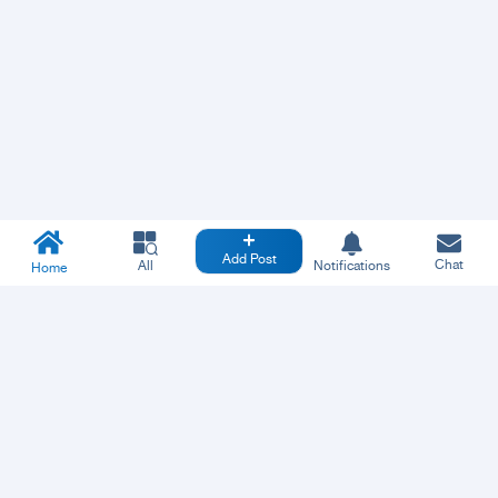
Add Post
Chat
All
Notifications
Home