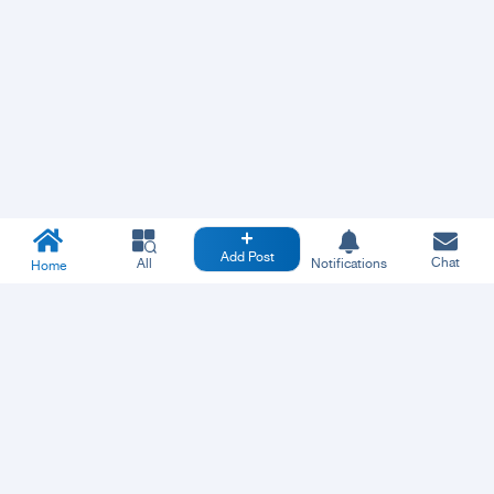
Add Post
Chat
All
Notifications
Home