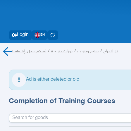
Login
EN
ثقتكم_محل_إهتمامنا
/
دورات تدريبية
/
تعليم وتدريب
/
كل الحراج
Ad is either deleted or old
Completion of Training Courses