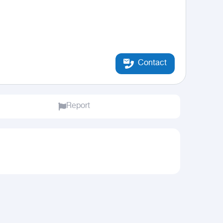
Contact
Report