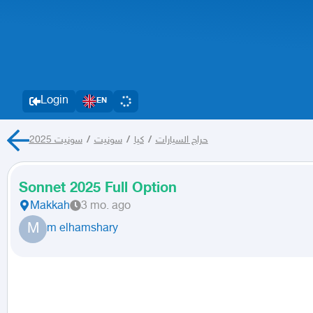
Login
EN
سونيت 2025
/
سونيت
/
كيا
/
حراج السيارات
Sonnet 2025 Full Option
Makkah
3 mo. ago
M
m elhamshary