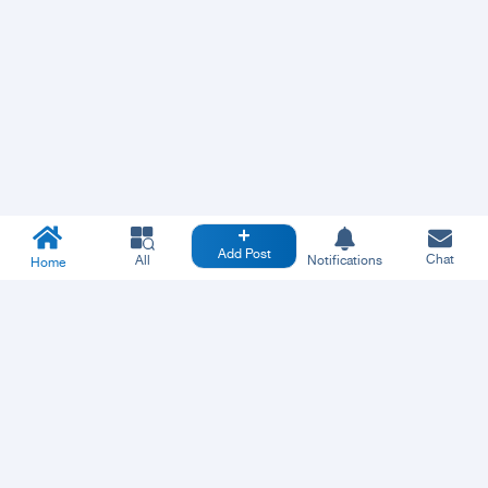
Add Post
Chat
All
Notifications
Home