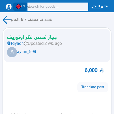
EN
كل الحراج
/
قسم غير مصنف
جهاز فحص نظر اوتوريف
Riyadh
Updated
2 wk. ago
A
aymn_999
6,000
Translate post