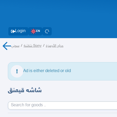
Login
EN
/
شاشة
سوني Sony
/
حراج الأجهزة
Ad is either deleted or old
شاشه قيمنق