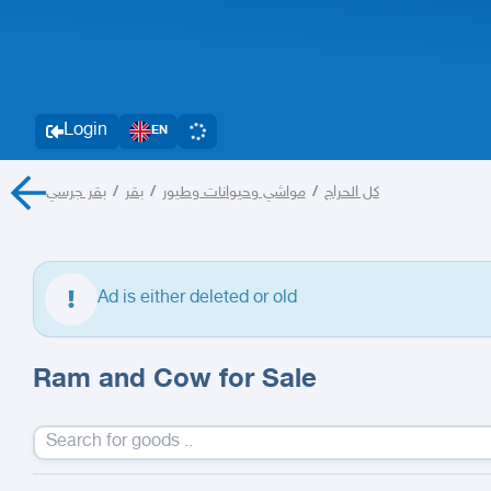
Login
EN
بقر جرسي
/
بقر
/
مواشي وحيوانات وطيور
/
كل الحراج
Ad is either deleted or old
Ram and Cow for Sale