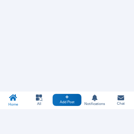
Add Post
Chat
All
Notifications
Home