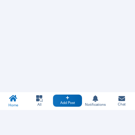
Add Post
Chat
All
Notifications
Home