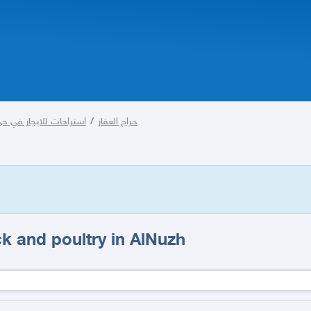
استراحات للايجار في حي
/
حراج العقار
ck and poultry in AlNuzh