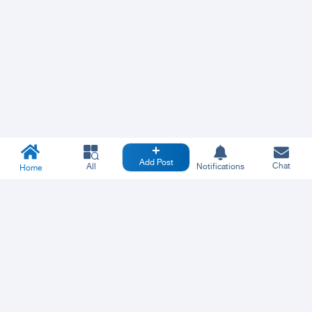
Add Post
Chat
All
Notifications
Home