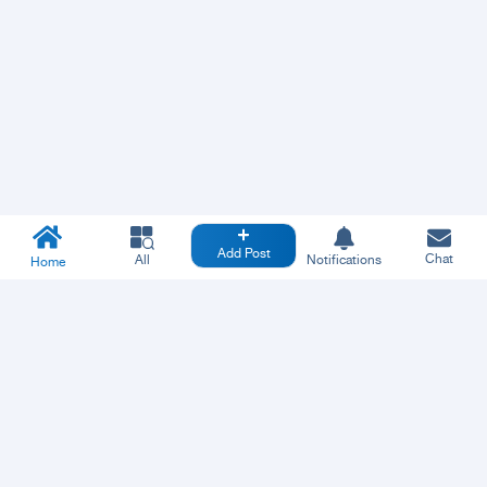
Add Post
Chat
All
Notifications
Home