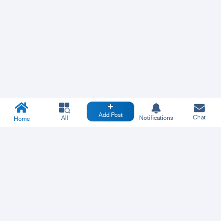
Add Post
Chat
All
Notifications
Home