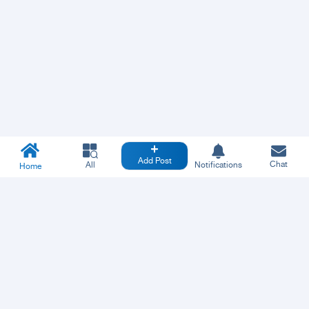
Add Post
Chat
All
Notifications
Home