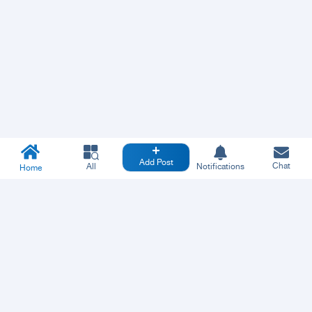
Add Post
Chat
All
Notifications
Home